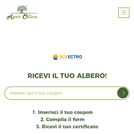
Salta
al
contenuto
Ager
Oliva
RICEVI IL TUO ALBERO!
1. Inserisci il tuo coupon
2. Compila il form
3. Ricevi il tuo certificato