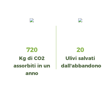
720
20
Kg di CO2
Ulivi salvati
assorbiti in un
dall'abbandono
anno